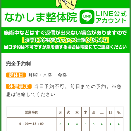
完全予約制
定休日
月曜・木曜・金曜
注意事項
当日予約不可。前日までの予約。※急
患は連絡してください
営業時間
月
火
水
木
金
土
日
祝
9：00〜13：00
×
●
●
×
×
●
●
●