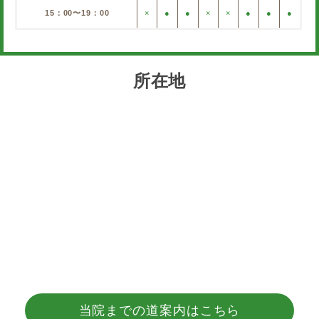
15：00〜19：00
×
●
●
×
×
●
●
●
所在地
当院までの道案内はこちら